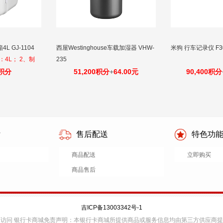
 GJ-1104
西屋Westinghouse车载加湿器 VHW-
米狗 行车记录仪 F3
4L； 2、制
235
度； 3、制热：
0积分
51,200积分
+
64.00元
90,400积分
适用电压：
：38-68W，
付
售后配送
特色功
商品配送
立即购买
商品售后
吉ICP备13003342号-1
v6访问 银行卡商城免责声明：本银行卡商城所提供商品或服务信息均由第三方供应商