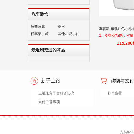
汽车装饰
座垫座套
香水
车管家 车载迷你小冰箱4L
行李架、箱
其他功能小件
1、冷热双功能，容量：
冷：温差10-20摄氏
115,20
50±10摄氏度； 4、
最近浏览过的商品
DC12V； 5、制冷功率
制热功率：30-55W
新手上路
购物与支
生活服务平台服务协议
订单查看
支付注意事项
支持IP