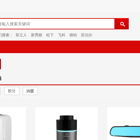
门搜索：
双立人
新秀丽
松下
飞科
德铂
苏泊尔
器