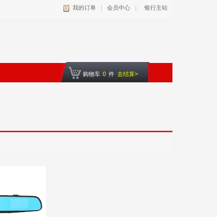
我的订单
|
会员中心
|
银行主站
购物车
0
件
去结算>