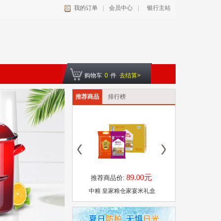
我的订单
|
会员中心
|
银行主站
购物车
0
件
去结算>
推荐商品
排行榜
89.00元
60.
推荐商品价:
推荐商品价:
中粮 皇家粮仓家宴米礼盒
梨花猫 古树梨膏 140