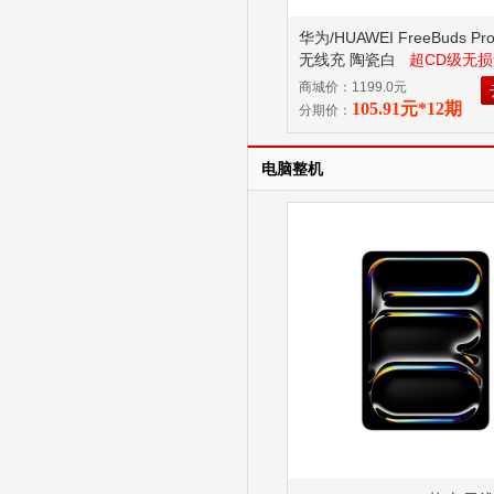
华为/HUAWEI FreeBuds Pr
无线充 陶瓷白
超CD级无
麒麟芯片，静谧通话 2.0 已
商城价：1199.0元
商品不支持7无理由退换货！
105.91元*12期
分期价：
电脑整机