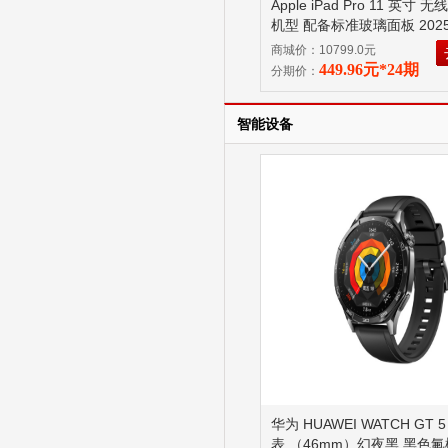
Apple iPad Pro 11 英寸 
机型 配备标准玻璃面板 202
256GB 银色 MDWL4CH/A
商城价：10799.0元
M5 芯片 配备标准玻璃面板
449.96元*24期
分期价：
智能设备
华为 HUAWEI WATCH GT 
表 （46mm）幻夜黑 黑色