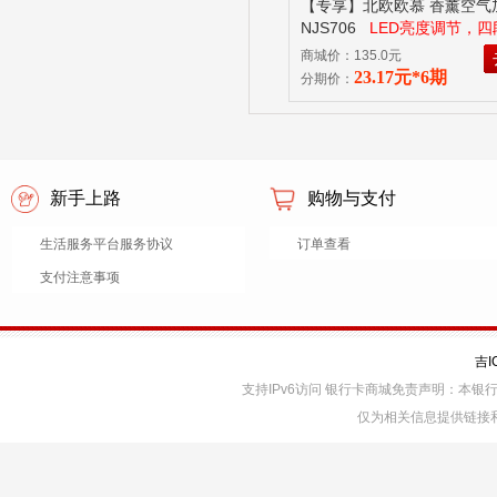
【专享】北欧欧慕 香薰空气
NJS706
LED亮度调节，
定
商城价：135.0元
23.17元*6期
分期价：
新手上路
购物与支付
生活服务平台服务协议
订单查看
支付注意事项
吉I
支持IPv6访问 银行卡商城免责声明：本
仅为相关信息提供链接