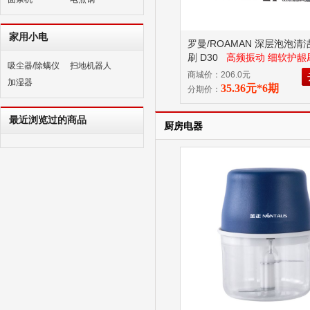
家用小电
罗曼/ROAMAN 深层泡泡清
刷 D30
高频振动 细软护龈
吸尘器/除螨仪
扫地机器人
商城价：206.0元
加湿器
35.36元*6期
分期价：
最近浏览过的商品
厨房电器