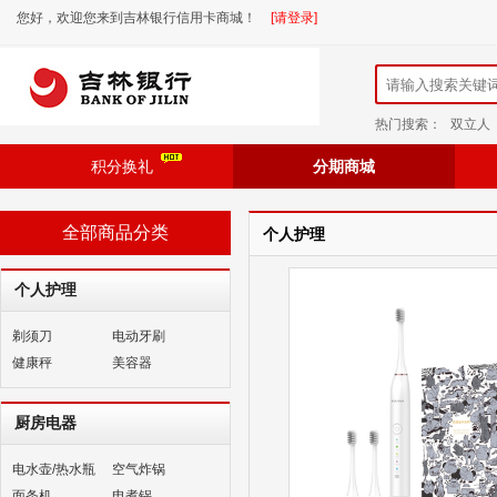
您好，欢迎您来到吉林银行信用卡商城！
[请登录]
热门搜索：
双立人
积分换礼
分期商城
全部商品分类
个人护理
个人护理
剃须刀
电动牙刷
健康秤
美容器
厨房电器
电水壶/热水瓶
空气炸锅
面条机
电煮锅