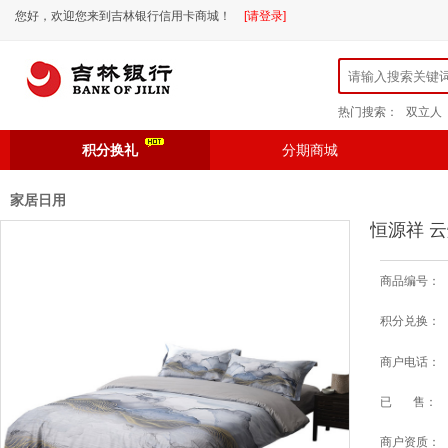
您好，欢迎您来到吉林银行信用卡商城！
[请登录]
热门搜索：
双立人
积分换礼
分期商城
家居日用
恒源祥 云
商品编号：
积分兑换：
商户电话：
已 售：
商户资质：