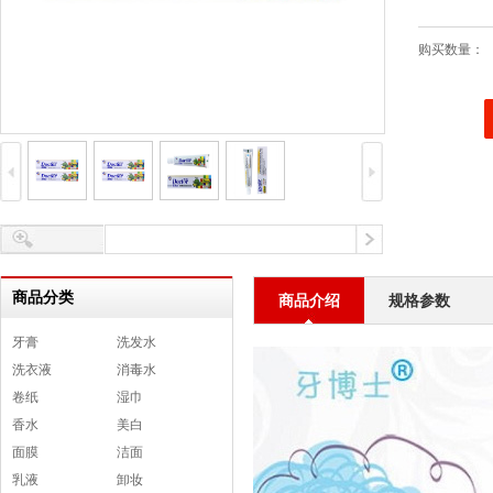
购买数量：
商品分类
商品介绍
规格参数
牙膏
洗发水
洗衣液
消毒水
卷纸
湿巾
香水
美白
面膜
洁面
乳液
卸妆