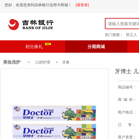
您好，欢迎您来到吉林银行信用卡商城！
[请登录]
热门搜索：
双立人
积分换礼
分期商城
美妆洗护
> 口腔护理 >
牙膏
牙博士 儿
商品编号：
商 城 价：
商户电话：
已 售：
商户资质：