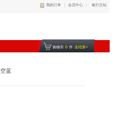
我的订单
|
会员中心
|
银行主站
购物车
0
件
去结算>
星空蓝