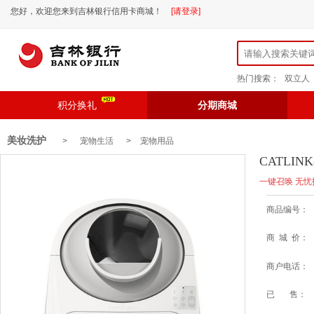
您好，欢迎您来到吉林银行信用卡商城！
[请登录]
热门搜索：
双立人
积分换礼
分期商城
美妆洗护
> 宠物生活 >
宠物用品
CATLI
一键召唤 无忧
商品编号：
商 城 价：
商户电话：
已 售：