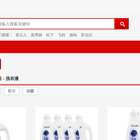
门搜索：
双立人
新秀丽
松下
飞科
德铂
苏泊尔
 - 洗衣液