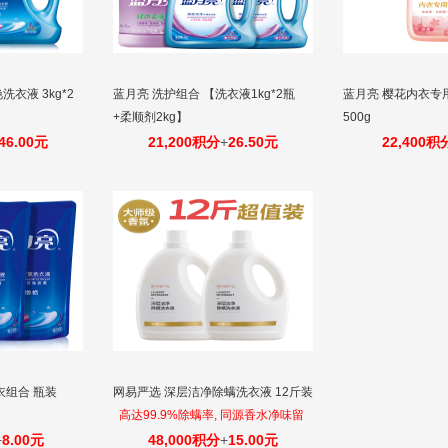
衣液 3kg*2
蓝月亮 洗护组合 【洗衣液1kg*2瓶
蓝月亮 樱花内衣专
+柔顺剂2kg】
500g
46.00元
21,200积分
+
26.50元
22,400积
衣组合 瓶装
网易严选 深层洁净除螨洗衣液 12斤装
高达99.9%除螨率, 同源香水净味留
香，多重酵素强力去污
+
8.00元
48,000积分
+
15.00元