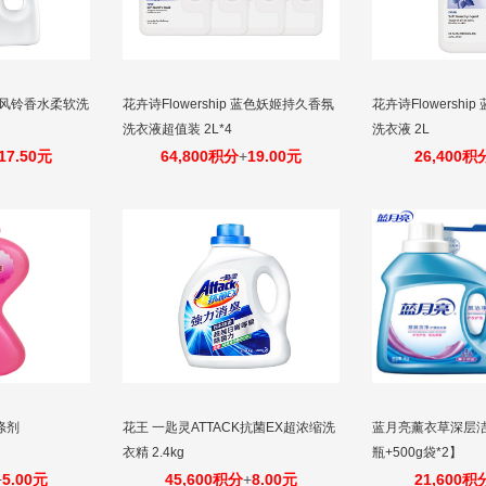
n 蓝风铃香水柔软洗
花卉诗Flowership 蓝色妖姬持久香氛
花卉诗Flowersh
洗衣液超值装 2L*4
洗衣液 2L
17.50元
64,800积分
+
19.00元
26,400积
涤剂
花王 一匙灵ATTACK抗菌EX超浓缩洗
蓝月亮薰衣草深层洁
衣精 2.4kg
瓶+500g袋*2】
+
5.00元
45,600积分
+
8.00元
21,600积