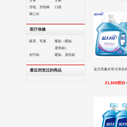
牙膏
牙刷
牙线、牙线棒
口喷
漱口水
医疗保健
眼罩、耳塞
暖贴（暖贴、
退热贴）
创可贴
暖贴、退热贴
蓝月亮薰衣草洁净洗衣液
最近浏览过的商品
21,600积分