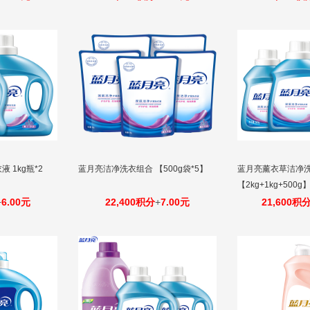
 1kg瓶*2
蓝月亮洁净洗衣组合 【500g袋*5】
蓝月亮薰衣草洁净
【2kg+1kg+500g
+
6.00元
22,400积分
+
7.00元
21,600积