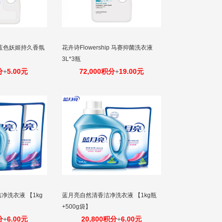
ip 蓝色妖姬持久香氛
花卉诗Flowership 马赛抑菌洗衣液
3L*3瓶
分
+
5.00元
72,000积分
+
19.00元
净洗衣液 【1kg
蓝月亮自然清香洁净洗衣液 【1kg瓶
+500g袋】
分
+
6.00元
20,800积分
+
6.00元