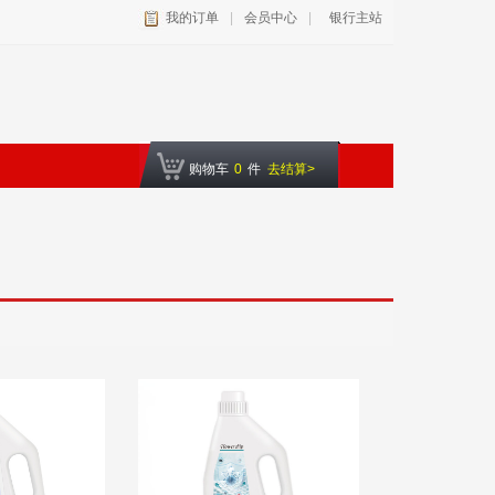
我的订单
|
会员中心
|
银行主站
购物车
0
件
去结算>