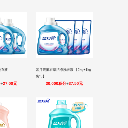
洗衣液
蓝月亮薰衣草洁净洗衣液 【2kg+1kg
】
袋*3】
分
+
27.00元
30,000积分
+
37.50元