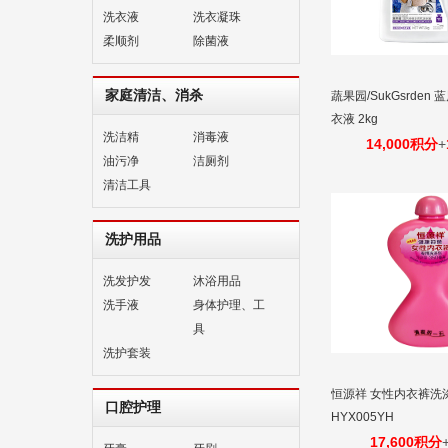
洗衣液
洗衣凝珠
柔顺剂
除菌液
家庭清洁、消杀
蔬果园/SukGsrde
衣液 2kg
洗洁精
消毒液
14,000积分
+
油污净
洁厕剂
清洁工具
洗护用品
洗发护发
沐浴用品
洗手液
身体护理、工
具
洗护套装
恒源祥 女性内衣裤洗
口腔护理
HYX005YH
17,600积分