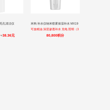
声波毛孔清洁仪
米狗 补水仪纳米喷雾保湿补水 MX19
可放精油 深层渗透补水 充电 照明（3
合1)
分
+
38.36元
80,800积分