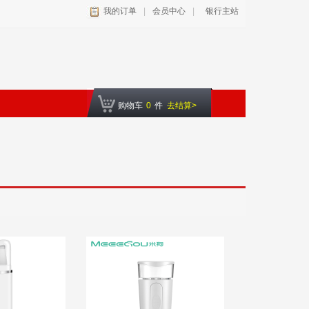
我的订单
|
会员中心
|
银行主站
购物车
0
件
去结算>