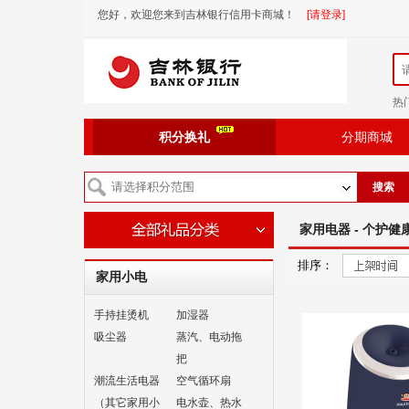
您好，欢迎您来到吉林银行信用卡商城！
[请登录]
热
积分换礼
分期商城
搜索
家用电器 - 个护健康
排序：
家用小电
手持挂烫机
加湿器
吸尘器
蒸汽、电动拖
把
潮流生活电器
空气循环扇
（其它家用小
电水壶、热水