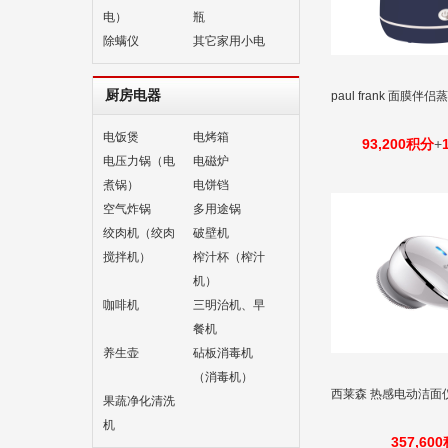
电）
瓶
除螨仪
其它家用小电
厨房电器
paul frank 面膜伴侣
电饭煲
电烤箱
93,200积分
+
电压力锅（电
电磁炉
煮锅）
电饼铛
空气炸锅
多用途锅
绞肉机（绞肉
破壁机
搅拌机）
榨汁杯（榨汁
机）
咖啡机
三明治机、早
餐机
养生壶
砧板消毒机
（消毒机）
西莱森 热感电动洁面仪 
果蔬净化清洗
机
357,60