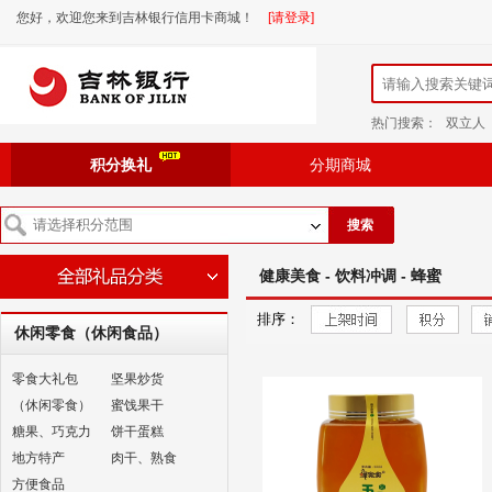
您好，欢迎您来到吉林银行信用卡商城！
[请登录]
热门搜索：
双立人
积分换礼
分期商城
搜索
健康美食 - 饮料冲调 - 蜂蜜
排序：
休闲零食（休闲食品）
零食大礼包
坚果炒货
（休闲零食）
蜜饯果干
糖果、巧克力
饼干蛋糕
地方特产
肉干、熟食
方便食品