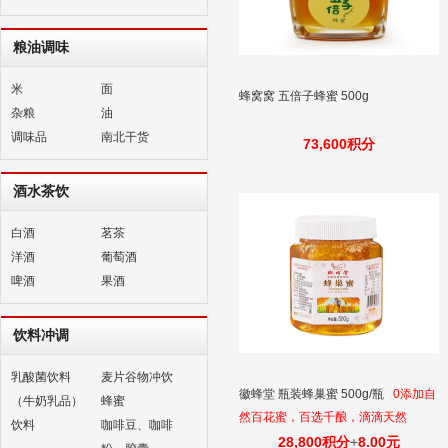
粮油调味
米
面
蜂窝窝 五倍子蜂蜜 500g
杂粮
油
调味品
南北干货
73,600积分
酒水茶饮
白酒
茗茶
洋酒
葡萄酒
啤酒
果酒
饮料冲调
乳酸菌饮料
麦片谷物冲饮
徽蜂堂 瓶装蜂巢蜜 500g/瓶
0添加自
（牛奶乳品）
蜂蜜
然百花蜜，百选千酿，滴滴天然
饮料
咖啡豆、咖啡
28,800积分
+
8.00元