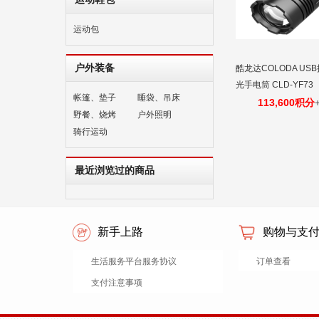
运动包
户外装备
酷龙达COLODA U
光手电筒 CLD-YF73
帐篷、垫子
睡袋、吊床
功率不锈钢按键，超
113,600积分
野餐、烧烤
户外照明
电筒。
骑行运动
最近浏览过的商品
新手上路
购物与支
生活服务平台服务协议
订单查看
支付注意事项