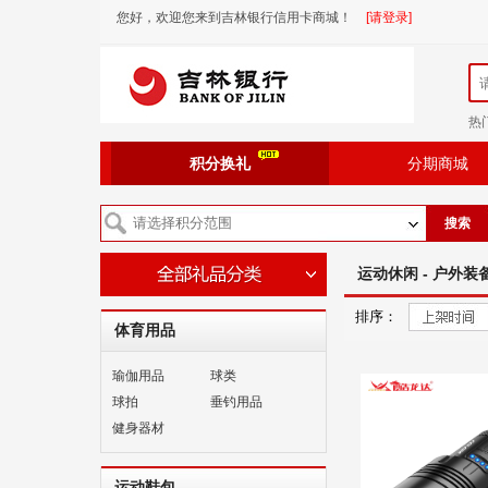
您好，欢迎您来到吉林银行信用卡商城！
[请登录]
热
积分换礼
分期商城
搜索
运动休闲 - 户外装备
排序：
体育用品
瑜伽用品
球类
球拍
垂钓用品
健身器材
运动鞋包