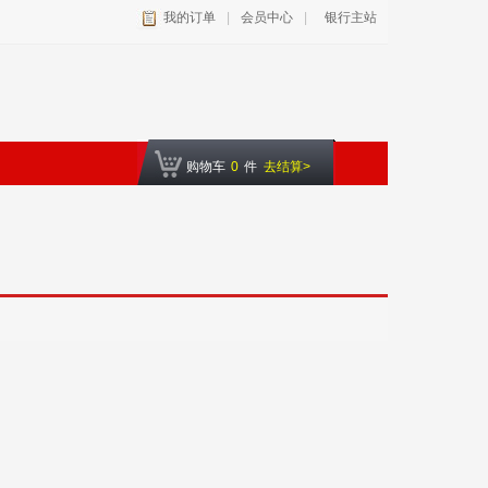
我的订单
|
会员中心
|
银行主站
购物车
0
件
去结算>