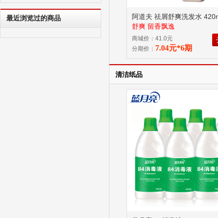
阿道夫 祛屑舒爽洗发水 420
最近浏览过的商品
舒爽 留香飘逸
商城价：41.0元
7.04元*6期
分期价：
清洁纸品