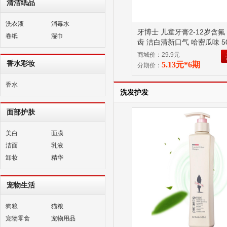
清洁纸品
洗衣液
消毒水
牙博士 儿童牙膏2-12岁含氟
卷纸
湿巾
齿 洁白清新口气 哈密瓜味 50
商城价：29.9元
香水彩妆
5.13元*6期
分期价：
香水
洗发护发
面部护肤
美白
面膜
洁面
乳液
卸妆
精华
宠物生活
狗粮
猫粮
宠物零食
宠物用品